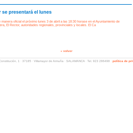
 se presentará el lunes
anera oficial el próximo lunes 3 de abril a las 18:30 horase en el Ayuntamiento de
dera, El Rector, autoridades regionales, provinciales y locales. El Ca
« volver
a Constitución, 1 · 37185 · Villamayor de Armuña · SALAMANCA · Tel. 923 286498 ·
política de pr